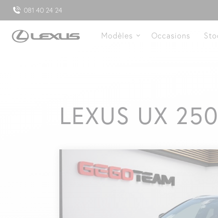
081 40 24 24
Modèles
Occasions
Sto
LEXUS UX 25