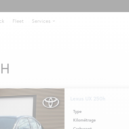
ck
Fleet
Services
0H
Lexus UX 250h
Type
Kilométrage
Carburant