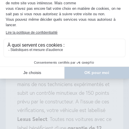
ET POUR MA VOITURE
D’OCCASION ?
votre véhicule
Chez Lexus Namur,
d’occasion est aussi assuré
!
Chaque Lexus d’occasion passe entre les
mains de nos techniciens expérimentés et
subit un contrôle minutieux de 150 points
prévu par le constructeur. A l’issue de ces
vérifications, votre véhicule est labellisé
Lexus Select
. Toutes nos voitures avec ce
garantie de 12
label bénéficient d’une