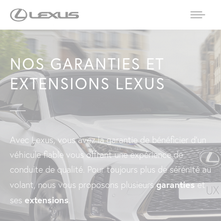
NOS GARANTIES ET
EXTENSIONS LEXUS
Avec Lexus, vous avez la garantie de bénéficier d’un
véhicule fiable vous offrant une expérience de
conduite de qualité. Pour toujours plus de sérénité au
garanties
volant, nous vous proposons plusieurs
et
extensions
ses
.