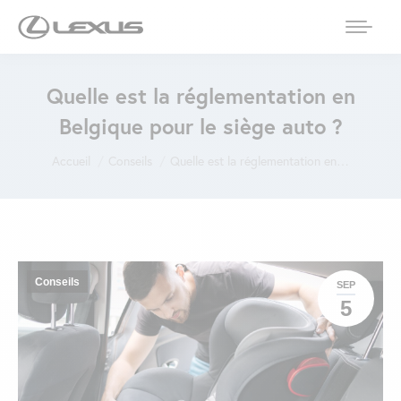
Quelle est la réglementation en
Belgique pour le siège auto ?
Vous êtes ici :
Accueil
Conseils
Quelle est la réglementation en…
Conseils
SEP
5