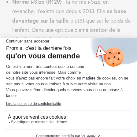
Norme i-Size (R129)
: la norme i-Size, en
se base
revanche, n’existe que depuis 2013. Elle
davantage sur la taille
plutôt que sur le poids de
l’enfant. Dans une optique d’amélioration de la
tests de
sécurité, elle inclut également des
collision latérale
. Elle impose aussi l’utilisation du
système de fixation Isofix
, qui réduit les risques
de mauvaise installation du siège. Deplus, avec i-
Size, tous les sièges auto pour bébés doivent être
dos à la route jusqu’à au moins 15
installés
mois
. Cela prolonge alors la période de protection
optimale pour la tête et le cou du nourrisson.
QUELLES SANCTIONS EN CAS DE
NON-RESPECT ?